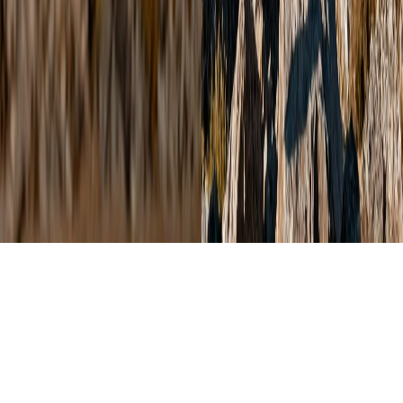
모델
GPT-Image 2
New
15
+
참조 이미지
(
0/16
)