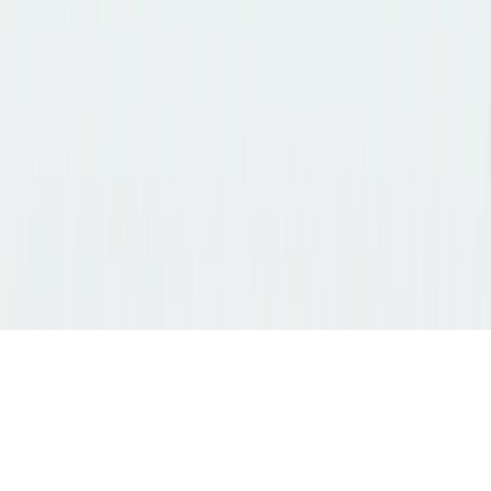
모델
GPT-Image 2
New
15
+