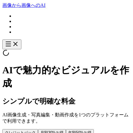
画像から画像へのAI
AIで魅力的なビジュアルを作
成
シンプルで明確な料金
AI画像生成・写真編集・動画作成を1つのプラットフォーム
で利用できます。
クレジットパック
月額
30%お得
年額
50%お得