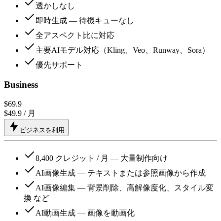
透かしなし
即時生成 — 待機キューなし
全アスペクト比に対応
主要AIモデル対応（Kling、Veo、Runway、Sora）
優先サポート
Business
$69.9
$49.9
/ 月
ビジネスを利用
8,400 クレジット / 月 — 大量制作向け
AI画像生成 — テキストまたは参照画像から作成
AI画像編集 — 背景削除、高解像度化、スタイル変
換 など
AI動画生成 — 画像を動画化