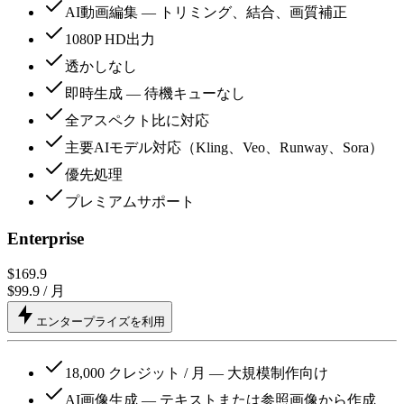
AI動画編集 — トリミング、結合、画質補正
1080P HD出力
透かしなし
即時生成 — 待機キューなし
全アスペクト比に対応
主要AIモデル対応（Kling、Veo、Runway、Sora）
優先処理
プレミアムサポート
Enterprise
$169.9
$99.9
/ 月
エンタープライズを利用
18,000 クレジット / 月 — 大規模制作向け
AI画像生成 — テキストまたは参照画像から作成