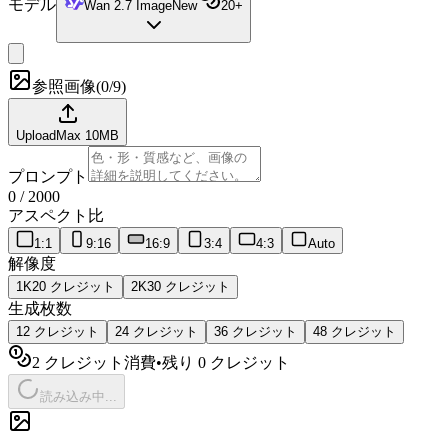
モデル
Wan 2.7 Image
New
20
+
参照画像
(
0/9
)
Upload
Max
10
MB
プロンプト
0
/
2000
アスペクト比
1:1
9:16
16:9
3:4
4:3
Auto
解像度
1K
20
クレジット
2K
30
クレジット
生成枚数
1
2
クレジット
2
4
クレジット
3
6
クレジット
4
8
クレジット
2 クレジット消費
•
残り 0 クレジット
読み込み中...