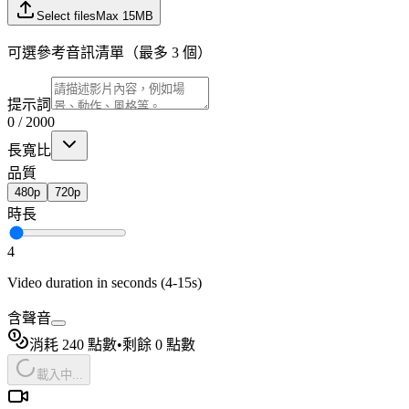
Select files
Max
15
MB
可選參考音訊清單（最多 3 個）
提示詞
0
/
2000
長寬比
品質
480p
720p
時長
4
Video duration in seconds (4-15s)
含聲音
消耗 240 點數
•
剩餘 0 點數
載入中...