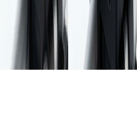
模型
Wan 2.7 Image
New
20
+
參考圖片
(
0/9
)