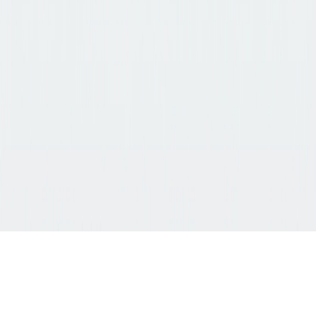
模型
GPT-Image 2
New
15
+