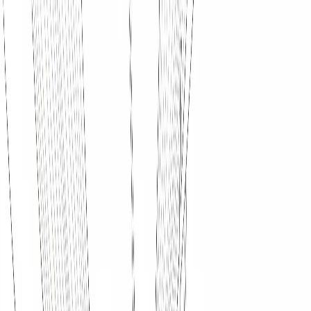
Imagem para Imagem com IA
Imagem para Imagem
Texto para Imagem
Texto para Vídeo
Imagem para Vídeo
Vídeo para Vídeo
Troca de Rosto
Troca de Rosto em Vídeo
Ferramentas de
IA
Modelos de IA
Melhorar Plano