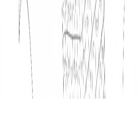
Modelo
GPT-Image 2
New
15
+