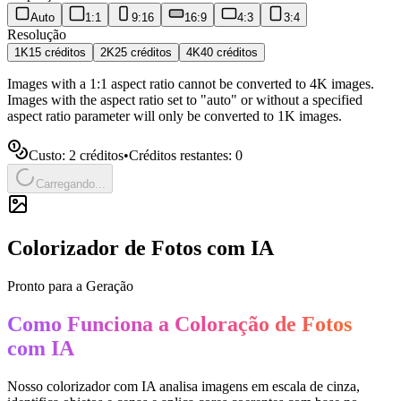
Auto
1:1
9:16
16:9
4:3
3:4
Resolução
1K
15
créditos
2K
25
créditos
4K
40
créditos
Images with a 1:1 aspect ratio cannot be converted to 4K images.
Images with the aspect ratio set to "auto" or without a specified
aspect ratio parameter will only be converted to 1K images.
Custo: 2 créditos
•
Créditos restantes: 0
Carregando...
Colorizador de Fotos com IA
Pronto para a Geração
Como Funciona a Coloração de Fotos
com IA
Nosso colorizador com IA analisa imagens em escala de cinza,