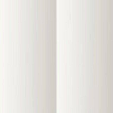
Imagem para Imagem com IA
Imagem para Imagem
Texto para Imagem
Texto para Vídeo
Imagem para Vídeo
Vídeo para Vídeo
Troca de Rosto
Troca de Rosto em Vídeo
Ferramentas de
IA
Modelos de IA
Melhorar Plano