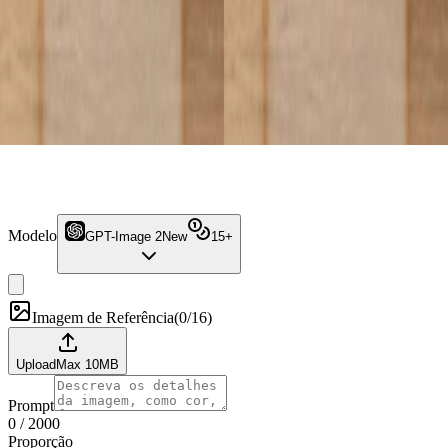
Modelo
GPT-Image 2
New
15
+
Imagem de Referência
(
0/16
)
Upload
Max
10
MB
Prompt
0
/
2000
Proporção